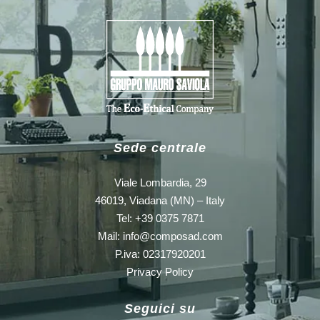
Sede centrale
Viale Lombardia, 29
46019, Viadana (MN) – Italy
Tel: +39 0375 7871
Mail:
info@composad.com
P.iva: 02317920201
Privacy Policy
Seguici su